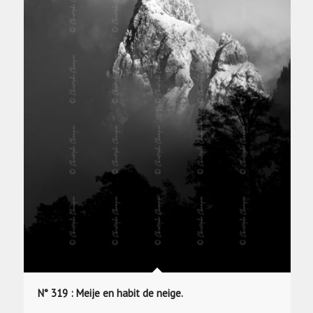
N° 319 : Meije en habit de neige.