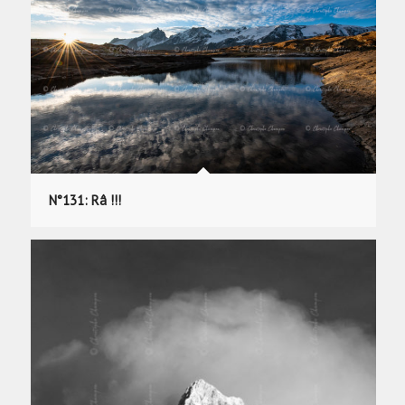
N°131: Râ !!!